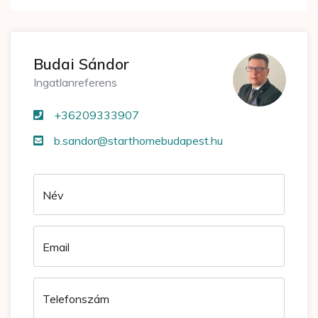
Budai Sándor
Ingatlanreferens
+36209333907
b.sandor@starthomebudapest.hu
Név
Email
Telefonszám