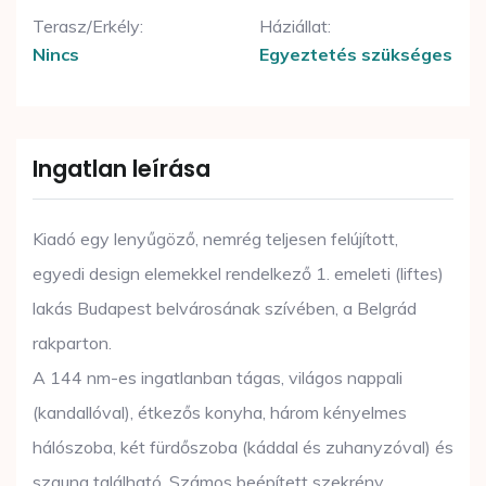
Terasz/Erkély:
Háziállat:
Nincs
Egyeztetés szükséges
Ingatlan leírása
Kiadó egy lenyűgöző, nemrég teljesen felújított,
egyedi design elemekkel rendelkező 1. emeleti (liftes)
lakás Budapest belvárosának szívében, a Belgrád
rakparton.
A 144 nm-es ingatlanban tágas, világos nappali
(kandallóval), étkezős konyha, három kényelmes
hálószoba, két fürdőszoba (káddal és zuhanyzóval) és
szauna található. Számos beépített szekrény