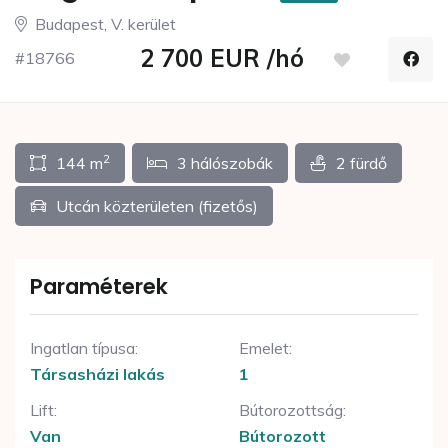
Budapest, V. kerület
2 700 EUR
/hó
#18766
2
144 m
3 hálószobák
2 fürdő
Utcán közterületen (fizetős)
Paraméterek
Ingatlan típusa:
Emelet:
Társasházi lakás
1
Lift:
Bútorozottság:
Van
Bútorozott