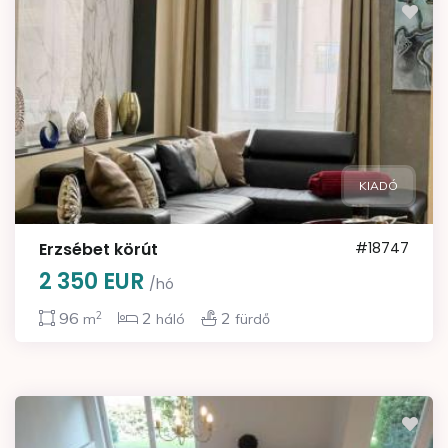
KIADÓ
Erzsébet körút
#18747
2 350 EUR
/hó
2
96
2
2
m
háló
fürdő