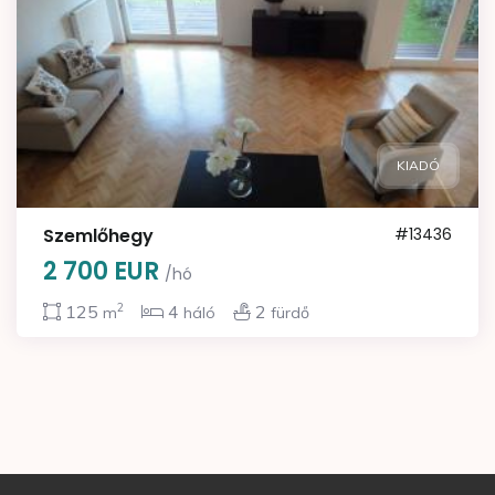
KIADÓ
Szemlőhegy
#13436
2 700 EUR
/hó
2
125
4
2
m
háló
fürdő