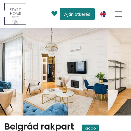
Ajánlatkérés
EN
Belgrád rakpart
Kiadó